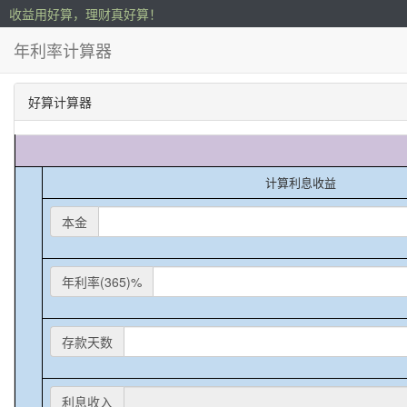
收益用好算，理财真好算！
年利率计算器
好算计算器
计算利息收益
本金
年利率(365)%
存款天数
利息收入